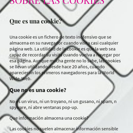
Que es una cookie?
Una cookie es un fichero de texto inofensivo que se
almacena en su navegador cuando visita casi cualquier
página web. La utilidad de la cookie es que la web sea
capaz de recordar su visita cuando vuelva a navegar por
esa página. Aunque mucha gente no lo sabe, las cookies
se llevan utilizando desde hace 20 años, cuando
aparecieron los primeros navegadores para la World
Wide Web.
Que no es una cookie?
No es un virus, ni un troyano, ni un gusano, ni spam, n
spyware, ni abre ventanas pop-up.
Que información almacena una cookie?
Las cookies no suelen almacenar información sensible