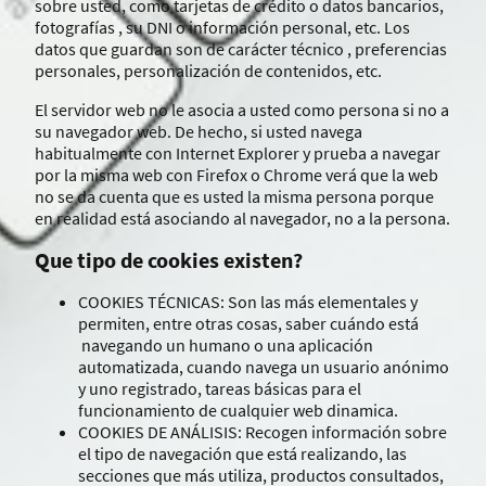
sobre usted, como tarjetas de crédito o datos bancarios,
fotografías , su DNI o información personal, etc. Los
datos que guardan son de carácter técnico , preferencias
personales, personalización de contenidos, etc.
El servidor web no le asocia a usted como persona si no a
su navegador web. De hecho, si usted navega
habitualmente con Internet Explorer y prueba a navegar
por la misma web con Firefox o Chrome verá que la web
no se da cuenta que es usted la misma persona porque
en realidad está asociando al navegador, no a la persona.
Que tipo de cookies existen?
COOKIES TÉCNICAS: Son las más elementales y
permiten, entre otras cosas, saber cuándo está
navegando un humano o una aplicación
automatizada, cuando navega un usuario anónimo
y uno registrado, tareas básicas para el
funcionamiento de cualquier web dinamica.
COOKIES DE ANÁLISIS: Recogen información sobre
el tipo de navegación que está realizando, las
secciones que más utiliza, productos consultados,